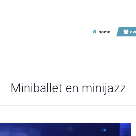
home
ov
Miniballet en minijazz