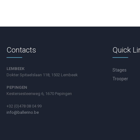
Contacts
Quick Li
LEMBEEK
Stages
Dokter Spitaelslaan 118, 1502 Lembeek
Trooper
PEPINGEN
Kestersesteenweg 6, 1670 Pepingen
+32 (0)478 08 04 99
info@ballerino.be