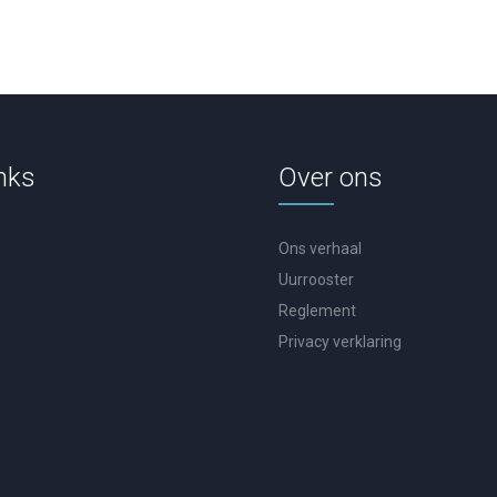
nks
Over ons
Ons verhaal
Uurrooster
Reglement
Privacy verklaring