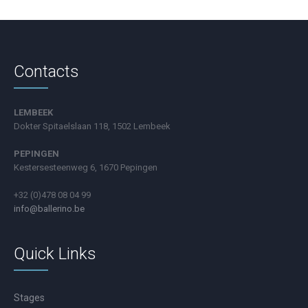
Contacts
LEMBEEK
Dokter Spitaelslaan 118, 1502 Lembeek
PEPINGEN
Kestersesteenweg 6, 1670 Pepingen
+32 (0)478 08 04 99
info@ballerino.be
Quick Links
Stages