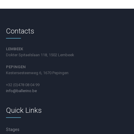
Contacts
LEMBEEK
Dokter Spitaelslaan 118, 1502 Lembeek
PEPINGEN
Kestersesteenweg 6, 1670 Pepingen
+32 (0)478 08 04 99
info@ballerino.be
Quick Links
Stages