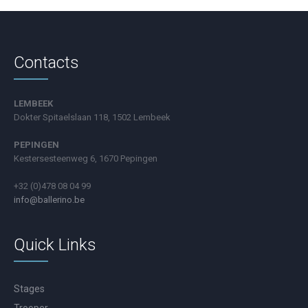
Contacts
LEMBEEK
Dokter Spitaelslaan 118, 1502 Lembeek
PEPINGEN
Kestersesteenweg 6, 1670 Pepingen
+32 (0)478 08 04 99
info@ballerino.be
Quick Links
Stages