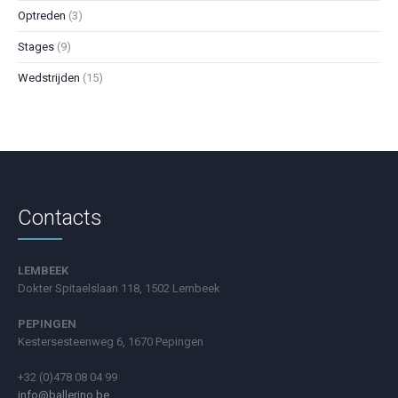
Optreden
(3)
Stages
(9)
Wedstrijden
(15)
Contacts
LEMBEEK
Dokter Spitaelslaan 118, 1502 Lembeek
PEPINGEN
Kestersesteenweg 6, 1670 Pepingen
+32 (0)478 08 04 99
info@ballerino.be