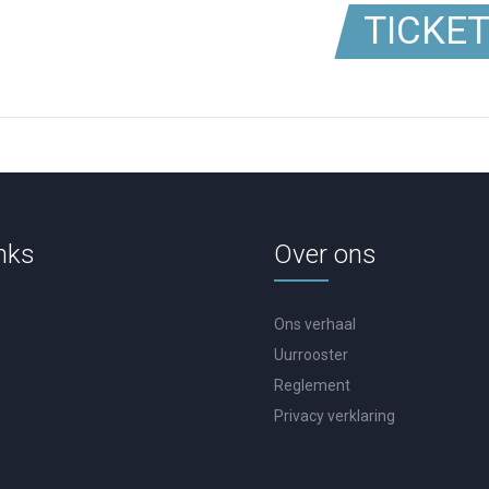
TICKE
nks
Over ons
Ons verhaal
Uurrooster
Reglement
Privacy verklaring