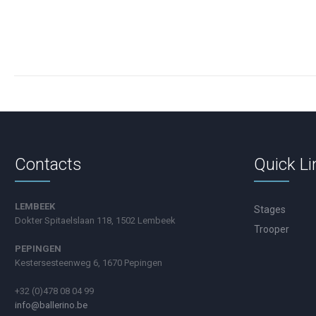
Contacts
Quick Li
LEMBEEK
Stages
Dokter Spitaelslaan 118, 1502 Lembeek
Trooper
PEPINGEN
Kestersesteenweg 6, 1670 Pepingen
+32 (0)478 08 04 99
info@ballerino.be