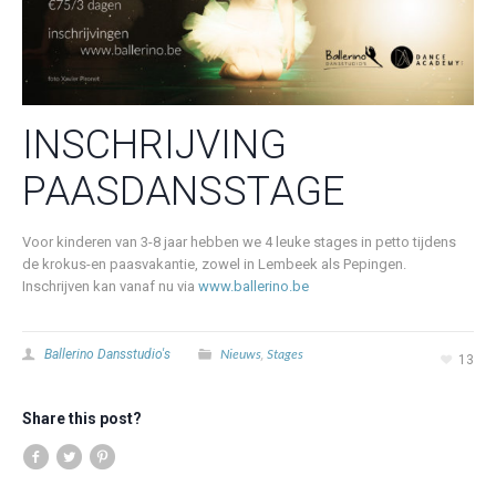
INSCHRIJVING
PAASDANSSTAGE
Voor kinderen van 3-8 jaar hebben we 4 leuke stages in petto tijdens
de krokus-en paasvakantie, zowel in Lembeek als Pepingen.
Inschrijven kan vanaf nu via
www.ballerino.be
Nieuws
Stages
Ballerino Dansstudio's
,
13
Share this post?