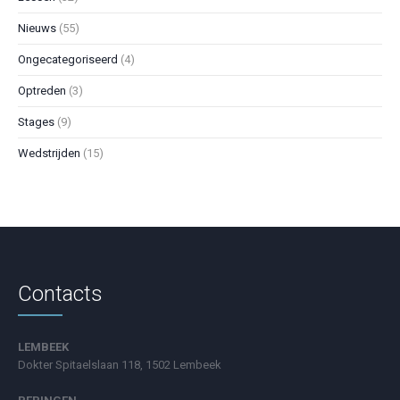
Nieuws
(55)
Ongecategoriseerd
(4)
Optreden
(3)
Stages
(9)
Wedstrijden
(15)
Contacts
LEMBEEK
Dokter Spitaelslaan 118, 1502 Lembeek